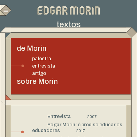
textos
de Morin
palestra
entrevista
artigo
sobre Morin
Entrevista
2007
Edgar Morin: é preciso educar os
educadores
2017