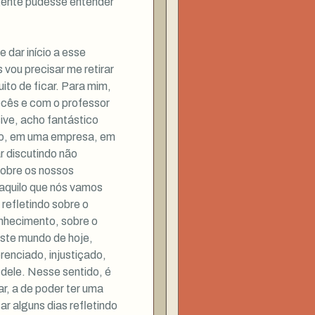
a gente pudesse entender
 dar início a esse
vou precisar me retirar
ito de ficar. Para mim,
ocês e com o professor
usive, acho fantástico
ção, em uma empresa, em
r discutindo não
sobre os nossos
 aquilo que nós vamos
refletindo sobre o
nhecimento, sobre o
ste mundo de hoje,
erenciado, injustiçado,
 dele. Nesse sentido, é
r, a de poder ter uma
 alguns dias refletindo