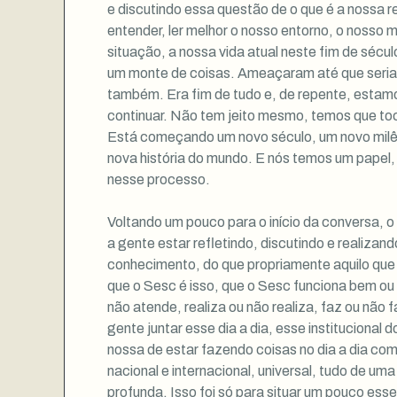
e discutindo essa questão de o que é a nossa r
entender, ler melhor o nosso entorno, o nosso
situação, a nossa vida atual neste fim de século
um monte de coisas. Ameaçaram até que seria
também. Era fim de tudo e, de repente, estam
continuar. Não tem jeito mesmo, temos que toca
Está começando um novo século, um novo milêni
nova história do mundo. E nós temos um papel,
nesse processo.
Voltando um pouco para o início da conversa, o
a gente estar refletindo, discutindo e realizan
conhecimento, do que propriamente aquilo que
que o Sesc é isso, que o Sesc funciona bem ou
não atende, realiza ou não realiza, faz ou não 
gente juntar esse dia a dia, esse institucional d
nossa de estar fazendo coisas no dia a dia co
nacional e internacional, universal, tudo de um
profunda. Isso foi só para situar um pouco ess