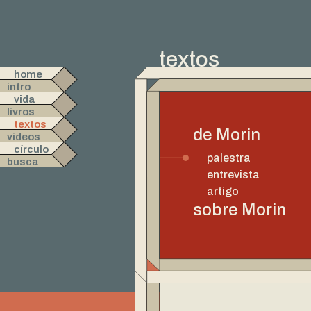
textos
home
intro
vida
livros
textos
de Morin
vídeos
círculo
palestra
busca
entrevista
artigo
sobre Morin