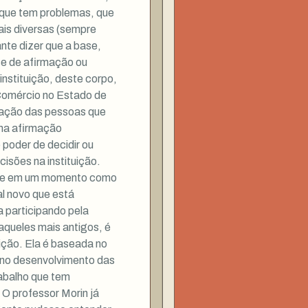
, que tem problemas, que
ais diversas (sempre
nte dizer que a base,
se de afirmação ou
instituição, deste corpo,
Comércio no Estado de
ização das pessoas que
uma afirmação
poder de decidir ou
isões na instituição.
sive em um momento como
al novo que está
a participando pela
aqueles mais antigos, é
uição. Ela é baseada no
 no desenvolvimento das
rabalho que tem
 O professor Morin já