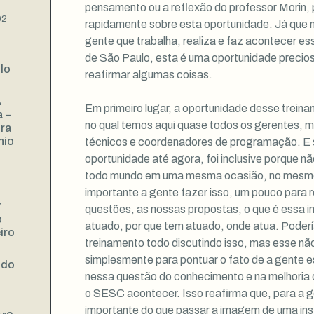
pensamento ou a reflexão do professor Morin, 
02
rapidamente sobre esta oportunidade. Já que 
gente que trabalha, realiza e faz acontecer es
de São Paulo, esta é uma oportunidade precios
lo
reafirmar algumas coisas.
A
Em primeiro lugar, a oportunidade desse trein
 –
no qual temos aqui quase todos os gerentes, m
ra
nio
técnicos e coordenadores de programação. E 
oportunidade até agora, foi inclusive porque não
todo mundo em uma mesma ocasião, no mesm
importante a gente fazer isso, um pouco para 
r
questões, as nossas propostas, o que é essa i
o
atuado, por que tem atuado, onde atua. Poder
iro
treinamento todo discutindo isso, mas esse não 
simplesmente para pontuar o fato de a gente e
ndo
nessa questão do conhecimento e na melhoria
o SESC acontecer. Isso reafirma que, para a g
importante do que passar a imagem de uma ins