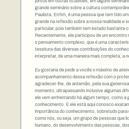
juntos em outras ocasiões, em alguns seminár
grande seminário sobre a cultura contemporâne
Paulista. Enfim, é uma pessoa que tem tido um
grande na reflexão sobre a nossa realidade e s
particular, pois também tem estado bastante c
Recentemente, ele participou de um encontro n
o pensamento complexo, que é uma característ
tessitura das diversas contribuições do conhe
interpretar, de uma maneira mais completa, a n
Eu gostaria de pedir a vocês o máximo de aten
acompanhamento dessa reflexão com o profes
agradecer-lhe, de antemão, pela sua generosa
momento, ultrapassando inclusive algumas dif
ele vem enfrentando há algum tempo, como a 
conhecimento. E ele está aqui conosco exata
importância do conhecimento, sobretudo para
como nós, ou seja, um grupo de pessoas que l
humano, do desenvolvimento das pessoas, dos