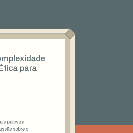
Complexidade
tica para
a a palestra
cussão sobre o