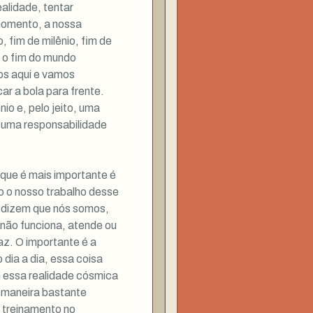
ealidade, tentar
 momento, a nossa
, fim de milênio, fim de
 o fim do mundo
os aqui e vamos
r a bola para frente.
o e, pelo jeito, uma
 uma responsabilidade
 que é mais importante é
do o nosso trabalho desse
 dizem que nós somos,
 não funciona, atende ou
faz. O importante é a
o dia a dia, essa coisa
m essa realidade cósmica
a maneira bastante
e treinamento no