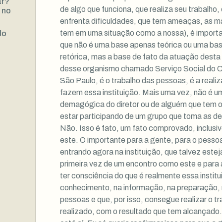
ar?
de algo que funciona, que realiza seu trabalho
 no
enfrenta dificuldades, que tem ameaças, as m
tem em uma situação como a nossa), é importa
do
que não é uma base apenas teórica ou uma ba
retórica, mas a base de fato da atuação desta 
desse organismo chamado Serviço Social do 
São Paulo, é o trabalho das pessoas, é a real
fazem essa instituição. Mais uma vez, não é 
demagógica do diretor ou de alguém que tem o 
estar participando de um grupo que toma as dec
Não. Isso é fato, um fato comprovado, inclu
este. O importante para a gente, para o pesso
entrando agora na instituição, que talvez estej
primeira vez de um encontro como este e para 
ter consciência do que é realmente essa instit
conhecimento, na informação, na preparação,
pessoas e que, por isso, consegue realizar o t
realizado, com o resultado que tem alcançado.