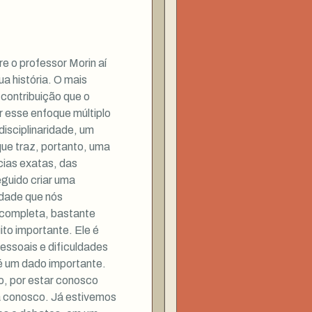
 o professor Morin aí
a história. O mais
 contribuição que o
er esse enfoque múltiplo
isciplinaridade, um
e traz, portanto, uma
cias exatas, das
guido criar uma
idade que nós
completa, bastante
ito importante. Ele é
ssoais e dificuldades
é um dado importante.
o, por estar conosco
tá conosco. Já estivemos