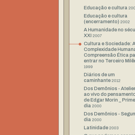
Educação e cultura
20
Educação e cultura
(encerramento)
2002
A Humanidade no sécu
XXI
2007
Cultura e Sociedade: 
Complexidade Humana
Compreensão Ética pa
entrar no Terceiro Milê
1999
Diários de um
caminhante
2012
Dos Demônios - Atelie
ao vivo do pensament
de Edgar Morin _ Prime
dia
2000
Dos Demônios - Segu
dia
2000
Latinidade
2003