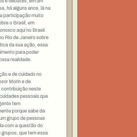
ios e debates, em um
a, há alguns anos, lá na
a participação muito
obre o Brasil, em
onosco aqui no Brasil.
o Rio de Janeiro sobre
ica da sua ação, essa
cimento para poder
ossa realidade.
ção e de cuidado no
sor Morin e de
 contribuição neste
iculdades pessoais que
gente tem
mente porque sabe da
 um grupo de pessoas
ida com a questão do
 grupos, que tem essa