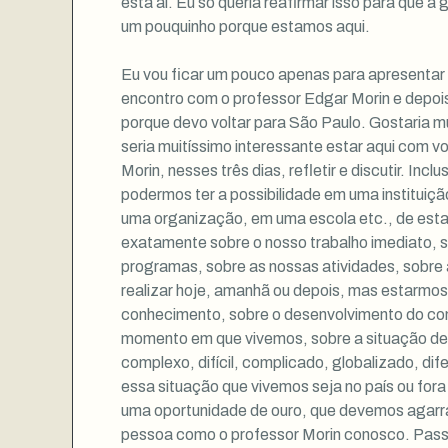
está aí. Eu só queria reafirmar isso para que 
um pouquinho porque estamos aqui.
Eu vou ficar um pouco apenas para apresentar e
encontro com o professor Edgar Morin e depois 
porque devo voltar para São Paulo. Gostaria mu
seria muitíssimo interessante estar aqui com v
Morin, nesses três dias, refletir e discutir. Incl
podermos ter a possibilidade em uma institui
uma organização, em uma escola etc., de esta
exatamente sobre o nosso trabalho imediato, 
programas, sobre as nossas atividades, sobre
realizar hoje, amanhã ou depois, mas estarmos 
conhecimento, sobre o desenvolvimento do co
momento em que vivemos, sobre a situação de
complexo, difícil, complicado, globalizado, dif
essa situação que vivemos seja no país ou fora
uma oportunidade de ouro, que devemos agarra
pessoa como o professor Morin conosco. Passar