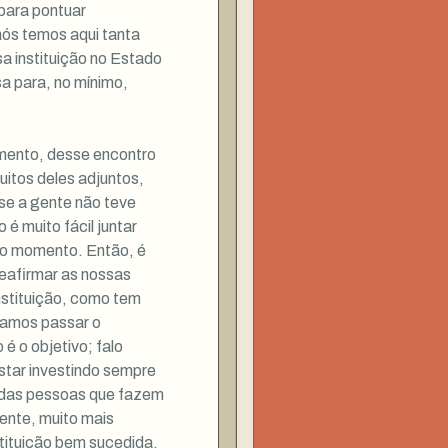
para pontuar
nós temos aqui tanta
sa instituição no Estado
a para, no mínimo,
amento, desse encontro
uitos deles adjuntos,
se a gente não teve
 é muito fácil juntar
o momento. Então, é
reafirmar as nossas
nstituição, como tem
íamos passar o
é o objetivo; falo
star investindo sempre
 das pessoas que fazem
ente, muito mais
tituição bem sucedida,